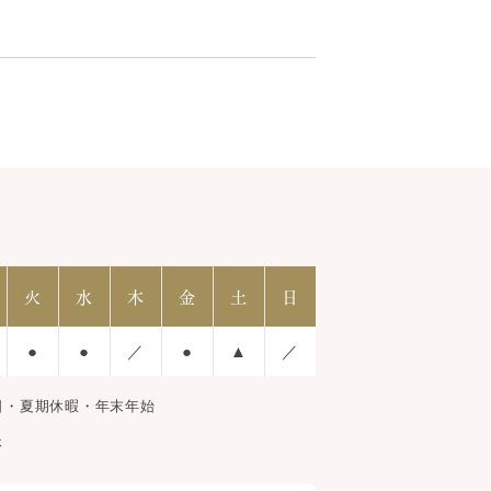
火
水
木
金
土
日
●
●
／
●
▲
／
日・夏期休暇・年末年始
休