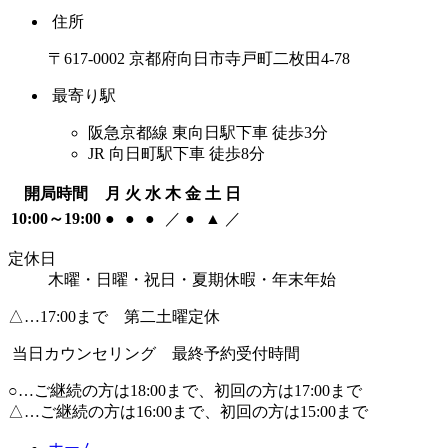
住所
〒617-0002 京都府向日市寺戸町二枚田4-78
最寄り駅
阪急京都線 東向日駅下車 徒歩3分
JR 向日町駅下車 徒歩8分
開局時間
月
火
水
木
金
土
日
10:00～19:00
●
●
●
／
●
▲
／
定休日
木曜・日曜・祝日・夏期休暇・年末年始
△…17:00まで 第二土曜定休
当日カウンセリング 最終予約受付時間
○…ご継続の方は18:00まで、初回の方は17:00まで
△…ご継続の方は16:00まで、初回の方は15:00まで