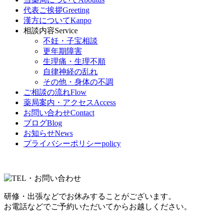
代表ご挨拶
Greeting
漢方について
Kanpo
相談内容
Service
不妊・子宝相談
更年期障害
生理痛・生理不順
自律神経の乱れ
その他・身体の不調
ご相談の流れ
Flow
薬局案内・アクセス
Access
お問い合わせ
Contact
ブログ
Blog
お知らせ
News
プライバシーポリシー
policy
研修・出張などでお休みすることがございます。
お電話などでご予約いただいてからお越しください。