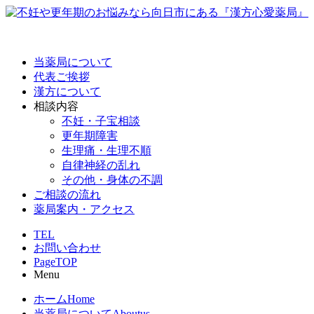
当薬局について
代表ご挨拶
漢方について
相談内容
不妊・子宝相談
更年期障害
生理痛・生理不順
自律神経の乱れ
その他・身体の不調
ご相談の流れ
薬局案内・アクセス
TEL
お問い合わせ
PageTOP
Menu
ホーム
Home
当薬局について
Aboutus