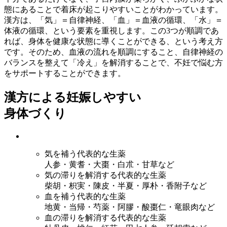
態にあることで着床が起こりやすいことがわかっています。
漢方は、「気」＝自律神経、「血」＝血液の循環、「水」＝
体液の循環、という要素を重視します。この3つが順調であ
れば、身体を健康な状態に導くことができる、という考え方
です。そのため、血液の流れを順調にすること、自律神経の
バランスを整えて「冷え」を解消することで、不妊で悩む方
をサポートすることができます。
漢方による妊娠しやすい
身体づくり
気を補う代表的な生薬
人参・黄耆・大棗・白朮・甘草など
気の滞りを解消する代表的な生薬
柴胡・枳実・陳皮・半夏・厚朴・香附子など
血を補う代表的な生薬
地黄・当帰・芍薬・阿膠・酸棗仁・竜眼肉など
血の滞りを解消する代表的な生薬