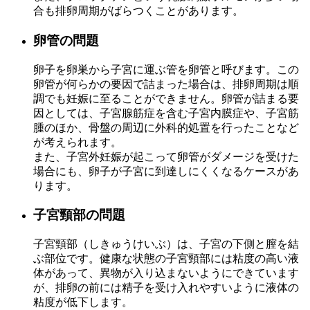
合も排卵周期がばらつくことがあります。
卵管の問題
卵子を卵巣から子宮に運ぶ管を卵管と呼びます。この
卵管が何らかの要因で詰まった場合は、排卵周期は順
調でも妊娠に至ることができません。卵管が詰まる要
因としては、子宮腺筋症を含む子宮内膜症や、子宮筋
腫のほか、骨盤の周辺に外科的処置を行ったことなど
が考えられます。
また、子宮外妊娠が起こって卵管がダメージを受けた
場合にも、卵子が子宮に到達しにくくなるケースがあ
ります。
子宮頸部の問題
子宮頸部（しきゅうけいぶ）は、子宮の下側と膣を結
ぶ部位です。健康な状態の子宮頸部には粘度の高い液
体があって、異物が入り込まないようにできています
が、排卵の前には精子を受け入れやすいように液体の
粘度が低下します。