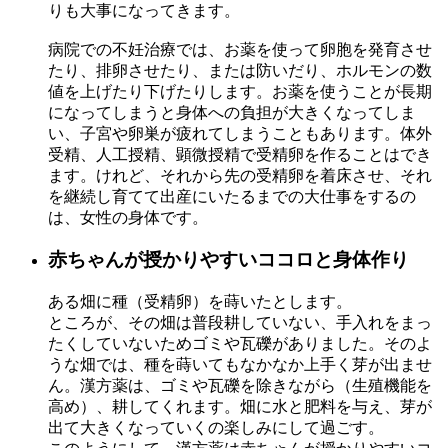
りも大事になってきます。
病院での不妊治療では、お薬を使って卵胞を発育させ
たり、排卵させたり、または防いだり、ホルモンの数
値を上げたり下げたりします。お薬を使うことが長期
になってしまうと身体への負担が大きくなってしま
い、子宮や卵巣が疲れてしまうこともあります。体外
受精、人工授精、顕微授精で受精卵を作ることはでき
ます。けれど、それから先の受精卵を着床させ、それ
を継続し育てて出産にいたるまでの大仕事をするの
は、女性の身体です。
赤ちゃんが授かりやすいココロと身体作り
ある畑に種（受精卵）を蒔いたとします。
ところが、その畑は普段耕していない、手入れをまっ
たくしていないためゴミや瓦礫がありました。そのよ
うな畑では、種を蒔いてもなかなか上手く芽が出ませ
ん。漢方薬は、ゴミや瓦礫を除きながら（生殖機能を
高め）、耕してくれます。畑に水と肥料を与え、芽が
出て大きくなっていくの楽しみにして過ごす。