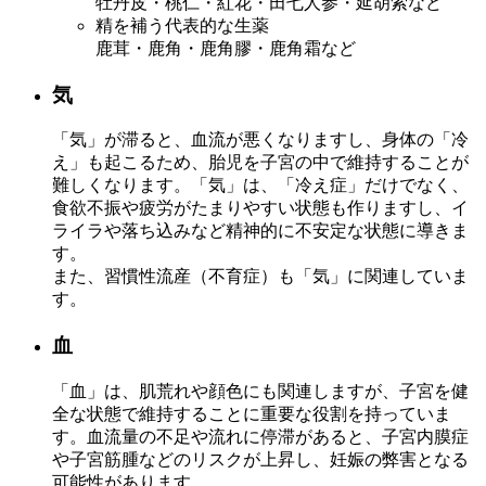
牡丹皮・桃仁・紅花・田七人参・延胡索など
精を補う代表的な生薬
鹿茸・鹿角・鹿角膠・鹿角霜など
気
「気」が滞ると、血流が悪くなりますし、身体の「冷
え」も起こるため、胎児を子宮の中で維持することが
難しくなります。「気」は、「冷え症」だけでなく、
食欲不振や疲労がたまりやすい状態も作りますし、イ
ライラや落ち込みなど精神的に不安定な状態に導きま
す。
また、習慣性流産（不育症）も「気」に関連していま
す。
血
「血」は、肌荒れや顔色にも関連しますが、子宮を健
全な状態で維持することに重要な役割を持っていま
す。血流量の不足や流れに停滞があると、子宮内膜症
や子宮筋腫などのリスクが上昇し、妊娠の弊害となる
可能性があります。