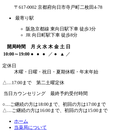
〒617-0002 京都府向日市寺戸町二枚田4-78
最寄り駅
阪急京都線 東向日駅下車 徒歩3分
JR 向日町駅下車 徒歩8分
開局時間
月
火
水
木
金
土
日
10:00～19:00
●
●
●
／
●
▲
／
定休日
木曜・日曜・祝日・夏期休暇・年末年始
△…17:00まで 第二土曜定休
当日カウンセリング 最終予約受付時間
○…ご継続の方は18:00まで、初回の方は17:00まで
△…ご継続の方は16:00まで、初回の方は15:00まで
ホーム
当薬局について