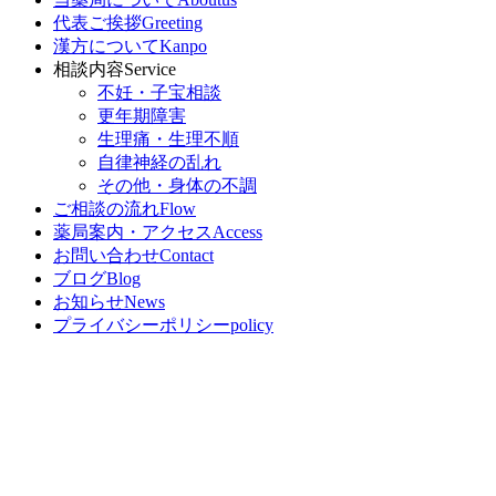
代表ご挨拶
Greeting
漢方について
Kanpo
相談内容
Service
不妊・子宝相談
更年期障害
生理痛・生理不順
自律神経の乱れ
その他・身体の不調
ご相談の流れ
Flow
薬局案内・アクセス
Access
お問い合わせ
Contact
ブログ
Blog
お知らせ
News
プライバシーポリシー
policy