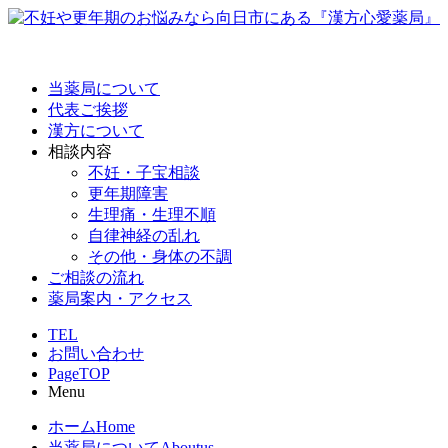
当薬局について
代表ご挨拶
漢方について
相談内容
不妊・子宝相談
更年期障害
生理痛・生理不順
自律神経の乱れ
その他・身体の不調
ご相談の流れ
薬局案内・アクセス
TEL
お問い合わせ
PageTOP
Menu
ホーム
Home
当薬局について
Aboutus