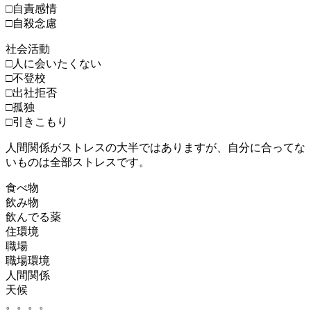
□自責感情
□自殺念慮
社会活動
□人に会いたくない
□不登校
□出社拒否
□孤独
□引きこもり
人間関係がストレスの大半ではありますが、自分に合ってな
いものは全部ストレスです。
食べ物
飲み物
飲んでる薬
住環境
職場
職場環境
人間関係
天候
。。。。