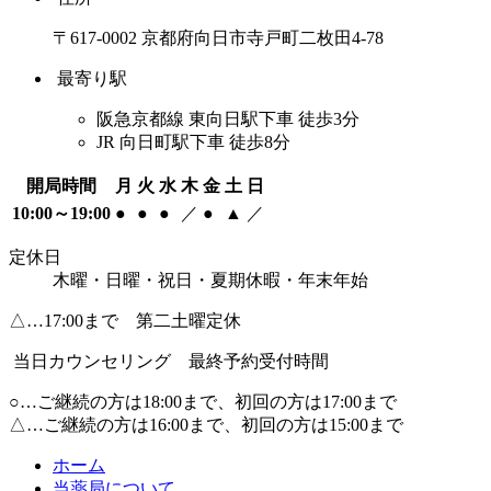
〒617-0002 京都府向日市寺戸町二枚田4-78
最寄り駅
阪急京都線 東向日駅下車 徒歩3分
JR 向日町駅下車 徒歩8分
開局時間
月
火
水
木
金
土
日
10:00～19:00
●
●
●
／
●
▲
／
定休日
木曜・日曜・祝日・夏期休暇・年末年始
△…17:00まで 第二土曜定休
当日カウンセリング 最終予約受付時間
○…ご継続の方は18:00まで、初回の方は17:00まで
△…ご継続の方は16:00まで、初回の方は15:00まで
ホーム
当薬局について