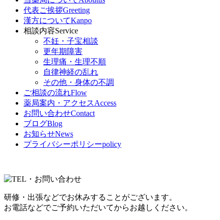
代表ご挨拶
Greeting
漢方について
Kanpo
相談内容
Service
不妊・子宝相談
更年期障害
生理痛・生理不順
自律神経の乱れ
その他・身体の不調
ご相談の流れ
Flow
薬局案内・アクセス
Access
お問い合わせ
Contact
ブログ
Blog
お知らせ
News
プライバシーポリシー
policy
研修・出張などでお休みすることがございます。
お電話などでご予約いただいてからお越しください。