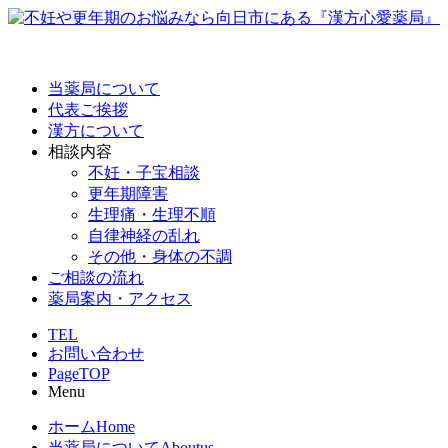
当薬局について
代表ご挨拶
漢方について
相談内容
不妊・子宝相談
更年期障害
生理痛・生理不順
自律神経の乱れ
その他・身体の不調
ご相談の流れ
薬局案内・アクセス
TEL
お問い合わせ
PageTOP
Menu
ホーム
Home
当薬局について
Aboutus