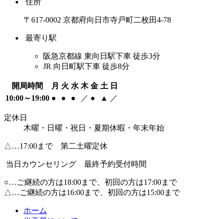
住所
〒617-0002 京都府向日市寺戸町二枚田4-78
最寄り駅
阪急京都線 東向日駅下車 徒歩3分
JR 向日町駅下車 徒歩8分
開局時間
月
火
水
木
金
土
日
10:00～19:00
●
●
●
／
●
▲
／
定休日
木曜・日曜・祝日・夏期休暇・年末年始
△…17:00まで 第二土曜定休
当日カウンセリング 最終予約受付時間
○…ご継続の方は18:00まで、初回の方は17:00まで
△…ご継続の方は16:00まで、初回の方は15:00まで
ホーム