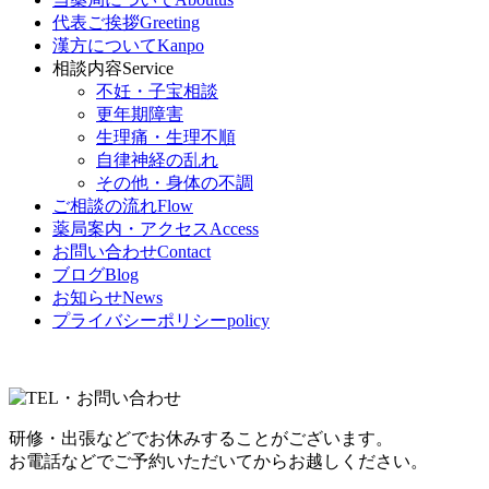
代表ご挨拶
Greeting
漢方について
Kanpo
相談内容
Service
不妊・子宝相談
更年期障害
生理痛・生理不順
自律神経の乱れ
その他・身体の不調
ご相談の流れ
Flow
薬局案内・アクセス
Access
お問い合わせ
Contact
ブログ
Blog
お知らせ
News
プライバシーポリシー
policy
研修・出張などでお休みすることがございます。
お電話などでご予約いただいてからお越しください。