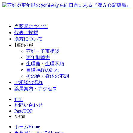
当薬局について
代表ご挨拶
漢方について
相談内容
不妊・子宝相談
更年期障害
生理痛・生理不順
自律神経の乱れ
その他・身体の不調
ご相談の流れ
薬局案内・アクセス
TEL
お問い合わせ
PageTOP
Menu
ホーム
Home
当薬局について
Aboutus