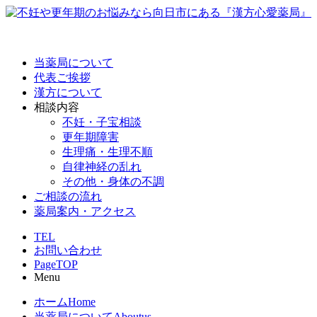
当薬局について
代表ご挨拶
漢方について
相談内容
不妊・子宝相談
更年期障害
生理痛・生理不順
自律神経の乱れ
その他・身体の不調
ご相談の流れ
薬局案内・アクセス
TEL
お問い合わせ
PageTOP
Menu
ホーム
Home
当薬局について
Aboutus