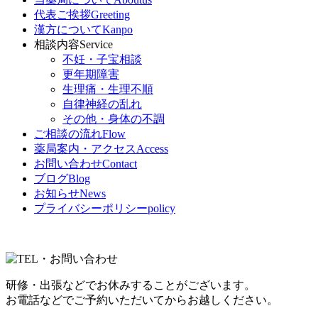
代表ご挨拶
Greeting
漢方について
Kanpo
相談内容
Service
不妊・子宝相談
更年期障害
生理痛・生理不順
自律神経の乱れ
その他・身体の不調
ご相談の流れ
Flow
薬局案内・アクセス
Access
お問い合わせ
Contact
ブログ
Blog
お知らせ
News
プライバシーポリシー
policy
研修・出張などでお休みすることがございます。
お電話などでご予約いただいてからお越しください。