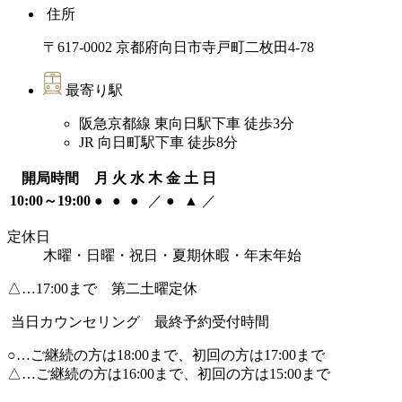
住所
〒617-0002 京都府向日市寺戸町二枚田4-78
最寄り駅
阪急京都線 東向日駅下車 徒歩3分
JR 向日町駅下車 徒歩8分
開局時間
月
火
水
木
金
土
日
10:00～19:00
●
●
●
／
●
▲
／
定休日
木曜・日曜・祝日・夏期休暇・年末年始
△…17:00まで 第二土曜定休
当日カウンセリング 最終予約受付時間
○…ご継続の方は18:00まで、初回の方は17:00まで
△…ご継続の方は16:00まで、初回の方は15:00まで